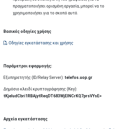
πραγματοποιήσει ορισμένη εργασία, μπορεί να το
χρησιμοποιήσει για το σκοπό αυτό.
Βασικές οδηγίες χρήσης
Οδηγίες εγκατάστασης και χρήσης
Παράμετροι εφαρμογής:
Εξυπηρετητής (ID/Relay Server):
telefos.uop.gr
Δημόσιο κλειδί κρυπτογράφησης (Key):
tKjeIudCbri1RBAjytReqDT683WjElNCrKQ7prsVYsE=
Αρχεία εγκατάστασης