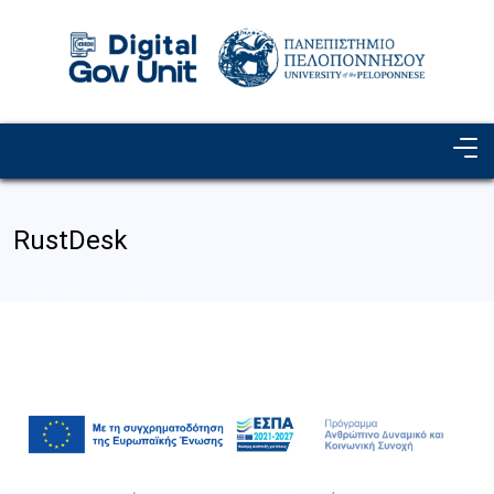
Παράκαμψη προς το κυρίως περιεχόμενο
Image
RustDesk
RustDesk