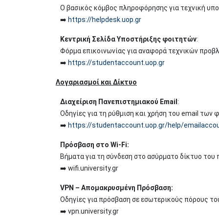
Ο βασικός κόμβος πληροφόρησης για τεχνική υποστ
➡️
https://helpdesk.uop.gr
Κεντρική Σελίδα Υποστήριξης φοιτητών
:
Φόρμα επικοινωνίας για αναφορά τεχνικών προβλ
➡️
https://studentaccount.uop.gr
Λογαριασμοί και Δίκτυο
Διαχείριση Πανεπιστημιακού Email
:
Οδηγίες για τη ρύθμιση και χρήση του email των 
➡️
https://studentaccount.uop.gr/help/emailacco
Πρόσβαση στο Wi-Fi:
Βήματα για τη σύνδεση στο ασύρματο δίκτυο του 
➡️ wifi.university.gr
VPN – Απομακρυσμένη Πρόσβαση:
Οδηγίες για πρόσβαση σε εσωτερικούς πόρους το
➡️ vpn.university.gr