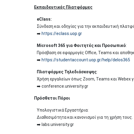
Εκπαιδευτικές Πλατφόρμες
eClass:
Σύνδεση και οδηγίες για την εκπαιδευτική πλατφ
➡️
https://eclass.uop.gr
Microsoft 365 για Φοιτητές και Προσωπικό
:
Πρόσβαση σε εφαρμογές Office, Teams και αποθηκ
➡️
https://studentaccount.uop.gr/help/delos365
Πλατφόρμες Τηλεδιάσκεψης
:
Χρήση εργαλείων όπως Zoom, Teams και Webex γι
➡️ conference.university.gr
Πρόσθετοι Πόροι
Υπολογιστικά Εργαστήρια:
Διαθεσιμότητα και κανονισμοί για τη χρήση τους.
➡️ labs.university.gr