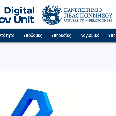
υτότητα
Υποδομές
Υπηρεσίες
Λογισμικό
Υπο
εσμοι